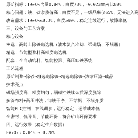
原矿指标：Fe₂O₃含量0.84%，白度78%，-0.023mm占比80%
核心问题：铁、钛杂质偏高，白度不足，一级品率仅65%，无法进入
改造需求：Fe₂O₃≤0.3%，白度≥90%，稳定连续运行，故障率低
三、设备与工艺方案
核心设备
主选：高岭土除铁磁选机（油水复合冷却、强磁场、不堵塞）
精选：节能型浆料高梯度磁选机
配套：全自动给料、智能控温、高压卸铁系统
工艺流程
原矿制浆→除砂→粗选磁除铁→精选磁除铁→浓缩压滤→成品
技术亮点
磁场强度高、梯度均匀，弱磁性铁钛杂质深度脱除
多管布料+高压冲洗，卸铁干净、不结垢、不堵介质
智能PLC控制，在线调参，运行稳定，运维成本低
全密封、低噪音、节能环保，符合矿山环保要求
四、运行效果（稳定生产数据）
Fe₂O₃：0.84% → 0.28%