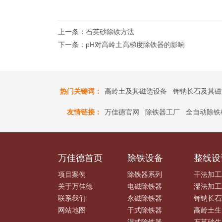
上一条：石英砂除铁方法
下一条：pH对高岭土高梯度除铁器的影响
热门关键词：
高岭土及其磁选设备
钾钠长石及其磁
友情链接：
万佳德官网
除铁器工厂
全自动除铁
万佳德首页
除铁设备
整线设
项目案例
除铁器系列
干法加工
关于万佳德
电磁除铁器
湿法加工
联系我们
永磁除铁器
钾钠长石
网站地图
干式除铁器
高岭土生