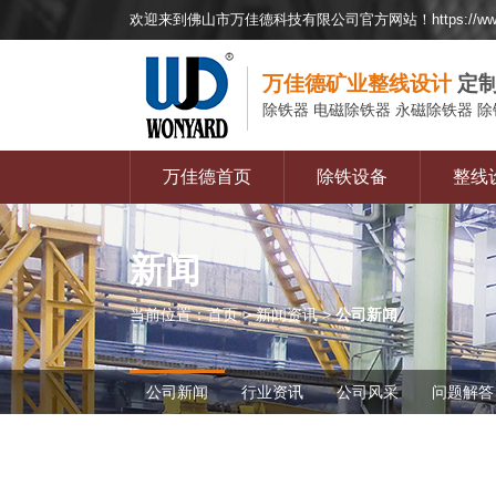
欢迎来到佛山市万佳德科技有限公司官方网站！https://www.ft
万佳德矿业整线设计
定制
除铁器
电磁除铁器 永磁除铁器 除
万佳德首页
除铁设备
整线
新闻
当前位置：
首页
>
新闻资讯
>
公司新闻
公司新闻
行业资讯
公司风采
问题解答