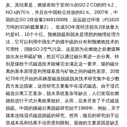
炭。其结果是，燃煤有助于至90％的SO 2 CO的85％2，
NO x的70％，并且在中国粉尘排放的61％。2007年，中
国的总SO 2排放量24681000吨，远远超过环境（约1620
万吨的SO的载重量2）。造成SO年度经济损失2排放量大
约是¥1，10个十亿。预燃脱硫和脱灰是理想的物理处理方
法，它可以利用中国生产的煤中硫的分布和预燃铣技术的
可用性，消除SO 2空气污染。这是因为在燃烧之前磨煤释
放出灰分和硫矿物，然后可以通过磁分离进一步分离。特
别是煤粉干式磁选技术能够完全满足这一要求。煤的磁分
离的基本原理是利用煤基质与矿物之间的磁性差异。20世
纪70年代开始的高梯度磁选脱硫脱灰技术研究集中在少数
西方发达国家，这些研究主要集中在湿式磁选。由于湿式
磁选分离工艺复杂，脱水系统复杂等缺点，人们发现在燃
烧前进行干式分离效果较好。从而，后来开发了干式磁选
脱硫。中国的煤磁分离脱硫研究始于1989年。例如，关于
煤浆连续湿式磁选脱硫的研究。然而，随后的研究由于运
营成本高和结果不佳而受到限制。退烧的主要原因是缺乏