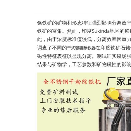
铬铁矿的矿物和形态特征强烈影响分离效
铁矿的富集。
然而，印度Sukinda地
此，由于浓度标准值较低，分离效率因重
调查了不同的
在印度铁矿石铬
干式强磁除铁器
磁性特征表征以显现分离。
测试证实磁场
结果与矿物学，工艺参数和矿物磁性的影