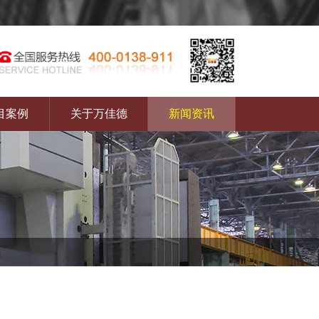
目案例
关于万佳德
新闻资讯