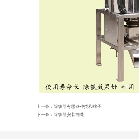
上一条：除铁器有哪些种类和牌子
下一条：除铁器安装制造