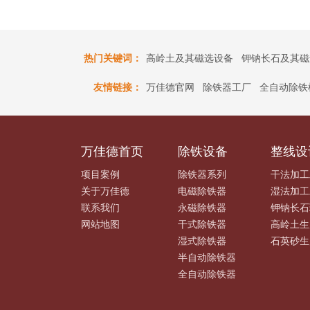
热门关键词：
高岭土及其磁选设备
钾钠长石及其磁
友情链接：
万佳德官网
除铁器工厂
全自动除铁
万佳德首页
除铁设备
整线设
项目案例
除铁器系列
干法加工
关于万佳德
电磁除铁器
湿法加工
联系我们
永磁除铁器
钾钠长石
网站地图
干式除铁器
高岭土生
湿式除铁器
石英砂生
半自动除铁器
全自动除铁器